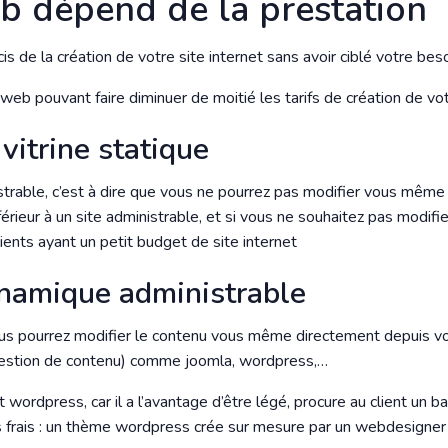
eb dépend de la prestation
cis de la création de votre site internet sans avoir ciblé votre beso
web pouvant faire diminuer de moitié les tarifs de création de votr
 vitrine statique
strable, c’est à dire que vous ne pourrez pas modifier vous même 
férieur à un site administrable, et si vous ne souhaitez pas modifi
nts ayant un petit budget de site internet
ynamique administrable
vous pourrez modifier le contenu vous même directement depuis vo
gestion de contenu) comme joomla, wordpress,…
et wordpress, car il a l’avantage d’être légé, procure au client un b
es frais : un thème wordpress crée sur mesure par un webdesigner